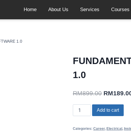
Home
About Us
Services
Courses
TWARE 1.0
FUNDAMENT
1.0
RM
899.00
RM
189.0
Add to cart
Categories:
Career
,
Electrical
,
Ins