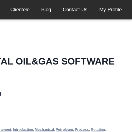
Clientele
Blog
Contact Us
My Profile
AL OIL&GAS SOFTWARE
0
trument
,
Introduction
,
Mechanical
,
Petroleum
,
Process
,
Rotating
,