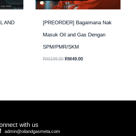
L AND
[PREORDER] Bagaimana Nak
Masuk Oil and Gas Dengan
SPM/PMR/SKM
RM
199.00
RM
49.00
onnect with us
admin@oilandgasmeta.com