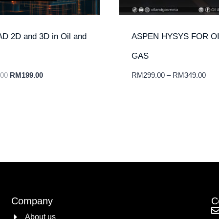
D 2D and 3D in Oil and
ASPEN HYSYS FOR OI
GAS
.00
RM
199.00
RM
299.00
–
RM
349.00
Company
C
About us