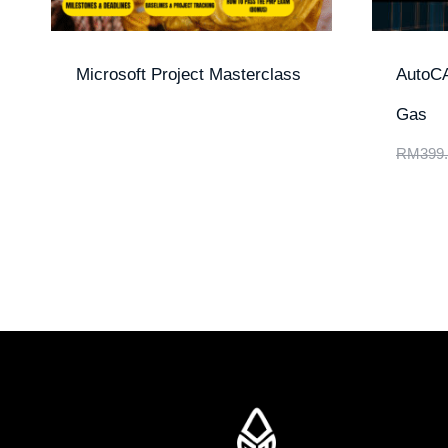
Microsoft Project Masterclass
AutoCA
Gas
RM
399